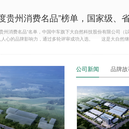
年度贵州消费名品”榜单，国家级、省
“贵州消费名品”名单，中国中车旗下大自然科技股份有限公司（以
人心的品牌影响力，通过多轮评审成功入选。 这是大自然继202
一举拿下国家级+省级消费名品殊荣，标志着品牌价值与产品实
7载，专注健康睡眠、环保家居产品的研发与智造。企业长期加
沉淀雄厚技术实力，并获得 CNAS 国家级实验室、国家工业
性床垫》国家标准，《婴幼儿床垫》《床垫用棕纤维丝》行业标
公司新闻
品牌故
具、家纺、整家定制四大核心业务板块，打造完整生态...