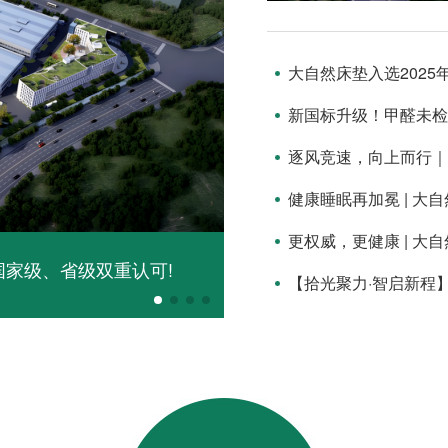
新国标升级！甲醛未检
健康睡眠再加冕 | 
新国标升级！甲醛未检出
更权威，更健康 | 
国家级、省级双重认可!