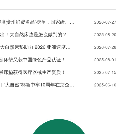
影响力，通过多轮评审成功入选。 这是大自然
继2026年1月入选工信部2025年度中国消费名品名
单后，再获省级权威认定，一举拿下国家级+省级
大自然床垫入选2025年度贵州消费名品”榜单，国家级、省级双重认可!
2026-07-27
消费名品殊荣，标志着品牌价值与产品实力获得国
家级、省级双重认可。 作为棕床垫行业领军品
出！大自然床垫是怎么做到的？
2025-08-20
牌，大自然深耕行业37载，专注健康睡眠、环保家
居产品的研发与智造。企业长期加码科研投入、深
逐风竞速，向上而行｜大自然床垫助力 2026 亚洲速度轮滑(中国贵阳站）
2026-07-28
耕基础材料研究，在天然材料科学、人体工学、睡
眠健康等领域沉淀雄厚技术实力，并获得 CNAS
大自然床垫又获中国绿色产品认证！
2025-08-01
国家级实验室、国家工业设计中心认可资质，硬核
逐风
研发能力获得国家级权威认证。 主导起草《棕
！大自然床垫是怎么做到的？
大自然床垫获得医疗器械生产资质！
2025-07-15
纤维弹性床垫》国家标准，《婴幼儿床垫》《床垫
用棕纤维丝》行业标准，拥有300余项...
【拾光聚力·智启新程】| “大自然”杯新中车10周年在京企业足球邀请赛圆满落幕
2025-06-10