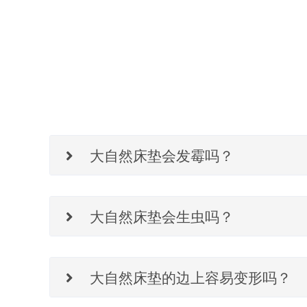
大自然床垫会发霉吗？
使用床垫前应拆去塑料包装膜等包装物，并保持使用环境
大自然床垫会生虫吗？
垫立在空气流通的通风处，即可缓解。
床垫应配套使用平整且透气性良好的床板，应保证使用环
大自然床垫的边上容易变形吗？
品。