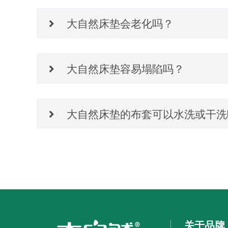
尽量避免长时间坐在床垫的边缘上，使局部受重压，造成
大自然床垫会老化吗？
在床垫上使用电热毯、吹风机等加热工具可能会导致床垫
大自然床垫容易塌陷吗？
长期使用情况下，局部长期受力会有轻度凹陷，调整躺卧
大自然床垫的布套可以水洗或干洗
布套清洁方法：床垫布套不可水洗或干洗，可能会造成布
关于品牌