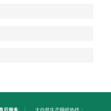
匀受力可延长床垫使用寿命。
水轻轻擦拭，然后再用清水擦拭，用吹风机的冷风吹干。
售后服务
大自然生态睡眠热线：