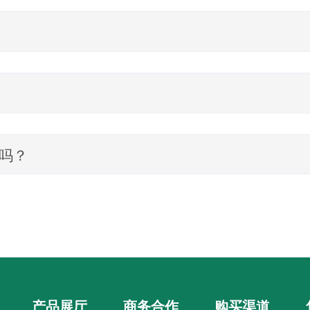
边缘塌陷变形而影响使用。
老化。
位置后变形可逐步恢复。床垫应定期调头或翻面（一年左右），使垫面均
吗？
套缩水或损坏，如有局部污渍建议使用干净的软布蘸上专用清洁剂或肥皂
产品展厅
商务合作
购买渠道