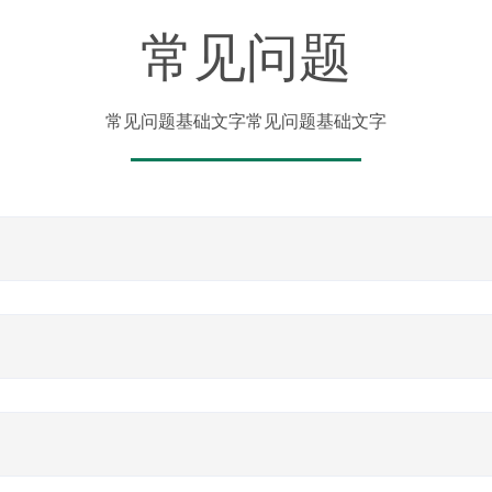
常见问题
常见问题基础文字常见问题基础文字
的通风干燥，床底下不放任何杂物，保证床垫有透气的空间，避免床垫受
境干燥、清洁、通风，以避免床垫受潮、发霉、生虫。床垫上建议铺透气