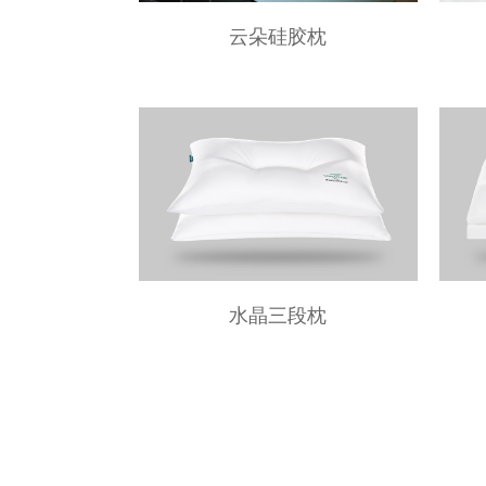
云朵硅胶枕
水晶三段枕