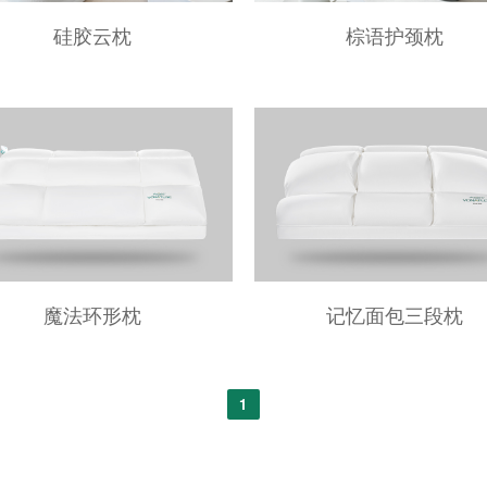
硅胶云枕
棕语护颈枕
魔法环形枕
记忆面包三段枕
1