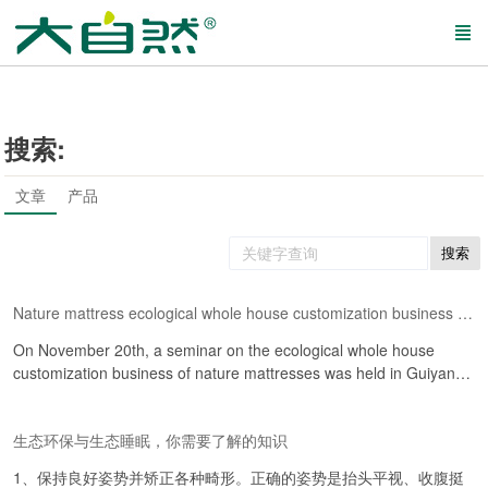
搜索:
文章
产品
搜索
Nature mattress ecological whole house customization business Guiyang seminar: discuss development together, gather consensus
On November 20th, a seminar on the ecological whole house
customization business of nature mattresses was held in Guiyang.
Chen Zongyong, the general manager of nature, together with the
management team of nature company and more than 50
生态环保与生态睡眠，你需要了解的知识
distributors from all over the country, gathered at the headquarters
of nature factory to discuss the development direction and
1、保持良好姿势并矫正各种畸形。正确的姿势是抬头平视、收腹挺
planning of the ecological whole house customization business