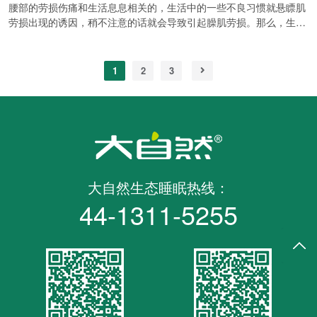
腰部的劳损伤痛和生活息息相关的，生活中的一些不良习惯就悬瞟肌
检查：多无异常，少数和可有骨质增生或脊柱畸形。可以排除一些较
劳损出现的诱因，稍不注意的话就会导致引起臊肌劳损。那么，生活
为严重的疾病，比如腰椎间盘突出症、腰椎肿瘤、腰椎结核等，但有
中造成臊肌劳损的因素有哪些？ 1、急性腰扭伤后及长期反复的腰肌
时候需要CT、MRI方可进一步确诊。 2、年老或骨质疏松患者检查，
劳损。 2、治疗不及时、处理方法不当。 3、长期反复的过度腰部运
可选择ECT检查、骨密度检查...
动及过度负荷，如长时期坐位、久站或从弯腰位到直立位手持氲物、
1
2
3
医学教育网_搜集整理抬物，均可使腰肌长期处于高张力状态，久。
4、慢性腰肌劳损与气候、环境条件也有一定关系，气温过低或湿度
太大都可促发或加重腰肌劳损。 5、两人在搬抬重物时，放下物品时
动作先后不一致，或者一人不小心滑手的话，就会导致另外一人臊肌
无准备地强力收缩，引起扭伤，造成急性腰肌劳损。...
大自然生态睡眠热线：
44-1311-5255
返回