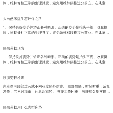
胸，维持脊柱正常的生理弧度，避免颈椎和腰椎过分前凸。在儿童和
based on the new trend...
青少年发育期保持良好姿势最重要。 2、加强体育锻炼能使肌肉、韧
带、关节囊经常处于健康和发育良好状态，肌力及韧带弹性良好者，
大自然床垫生态环保之路
发生劳损机会少。3、劳动中注意体位，避免在不良体位下劳动时间
太长，对单一劳动姿势者，应坚持工间锻炼。4、注意劳逸结合，慢
1、保持良好姿势并矫正各种畸形。正确的姿势是抬头平视、收腹挺
性病、营养不良、肥胖者，要注意休息。急性扭伤者应治疗。...
胸，维持脊柱正常的生理弧度，避免颈椎和腰椎过分前凸。在儿童和
青少年发育期保持良好姿势最重要。 2、加强体育锻炼能使肌肉、韧
带、关节囊经常处于健康和发育良好状态，肌力及韧带弹性良好者，
腰肌劳损预防
发生劳损机会少。3、劳动中注意体位，避免在不良体位下劳动时间
太长，对单一劳动姿势者，应坚持工间锻炼。4、注意劳逸结合，慢
1、保持良好姿势并矫正各种畸形。正确的姿势是抬头平视、收腹挺
性病、营养不良、肥胖者，要注意休息。急性扭伤者应治疗。...
胸，维持脊柱正常的生理弧度，避免颈椎和腰椎过分前凸。在儿童和
青少年发育期保持良好姿势最重要。 2、加强体育锻炼能使肌肉、韧
带、关节囊经常处于健康和发育良好状态，肌力及韧带弹性良好者，
腰肌劳损检查
发生劳损机会少。3、劳动中注意体位，避免在不良体位下劳动时间
太长，对单一劳动姿势者，应坚持工间锻炼。4、注意劳逸结合，慢
患者多有腰部过劳或不同程度的外伤史。 腰部酸痛，时轻时重，反复
性病、营养不良、肥胖者，要注意休息。急性扭伤者应治疗。...
发作，劳累时加重，休息后减轻。 弯腰工作困难，弯腰稍久则疼痛加
重，常喜用双手捶腰，以减轻疼痛。 检查腰部外形多无异常，俯仰活
动多无障碍。少数患者腰部活动稍受限并有压痛，压痛部位多在骶棘
腰肌劳损用什么类型床垫
肌处、骶骨后面骶棘肌止点处，或髂骨嵴后部、腰椎横突部。 X线照
片多无异常所见，少数患者可有骨质增生或脊柱畸形。 1、X线